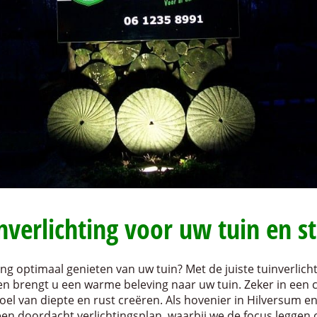
inverlichting voor uw tuin en s
g optimaal genieten van uw tuin? Met de juiste tuinverlichti
n brengt u een warme beleving naar uw tuin. Zeker in een 
oel van diepte en rust creëren. Als hovenier in Hilversum en
een doordacht verlichtingsplan, waarbij we de focus leggen