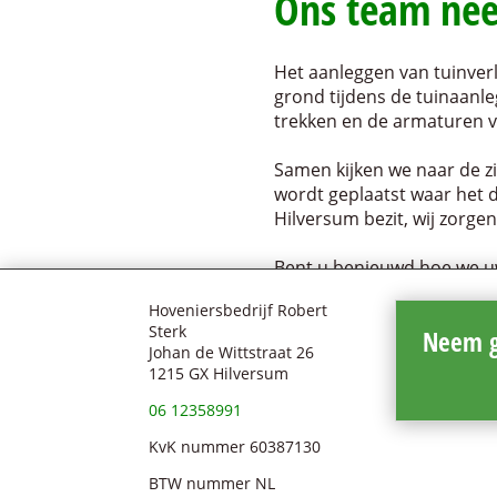
Ons team nee
Het aanleggen van tuinver
grond tijdens de tuinaanleg
trekken en de armaturen v
Samen kijken we naar de zi
wordt geplaatst waar het d
Hilversum bezit, wij zorgen
Bent u benieuwd hoe we uw
Hoveniersbedrijf Robert
Sterk
Neem g
Johan de Wittstraat 26
1215 GX Hilversum
06 12358991
KvK nummer 60387130
BTW nummer NL