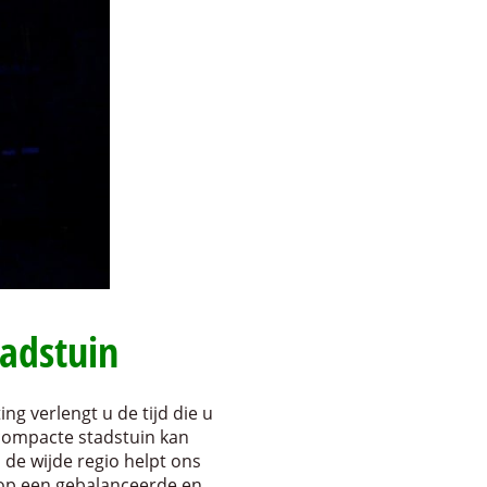
tadstuin
ng verlengt u de tijd die u
compacte stadstuin kan
 de wijde regio helpt ons
 op een gebalanceerde en